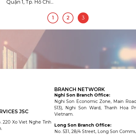
Quận 1, Tp. Hồ Chí...
1
2
3
BRANCH NETWORK
Nghi Son Branch Office:
Nghi Son Economic Zone, Main Roa
513), Nghi Son Ward, Thanh Hoa Pr
RVICES JSC
Vietnam.
o. 220 Xo Viet Nghe Tinh
Long Son Branch Office:
.
No. 531, 28/4 Street, Long Son Comm