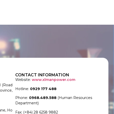
CONTACT INFORMATION
Website:
www.xlmanpower.com
d (Road
Hotline:
0929 177 488
ovince,
Phone:
0968.489.588
(Human Resources
Department)
une, Ho
Fax: (+84) 28 6258 9882