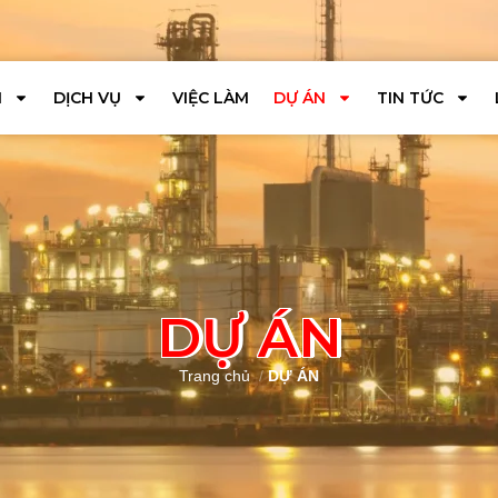
I
DỊCH VỤ
VIỆC LÀM
DỰ ÁN
TIN TỨC
DỰ ÁN
Trang chủ
/
DỰ ÁN