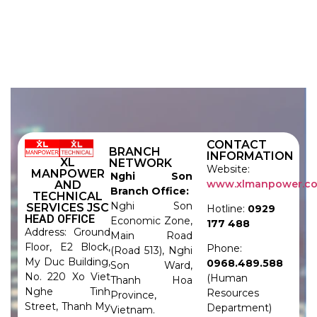
CONTACT
BRANCH
INFORMATION
XL
NETWORK
Website:
MANPOWER
Nghi Son
www.xlmanpower.c
AND
Branch Office:
TECHNICAL
Nghi Son
SERVICES JSC
Hotline:
0929
HEAD OFFICE
Economic Zone,
177 488
Address: Ground
Main Road
Floor, E2 Block,
Phone:
(Road 513), Nghi
My Duc Building,
0968.489.588
Son Ward,
No. 220 Xo Viet
(Human
Thanh Hoa
Nghe Tinh
Resources
Province,
Street, Thanh My
Department)
Vietnam.