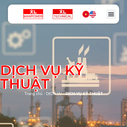
DỊCH VỤ KỸ
THUẬT
Trang chủ
/
DỊCH VỤ
/
DỊCH VỤ KỸ THUẬT