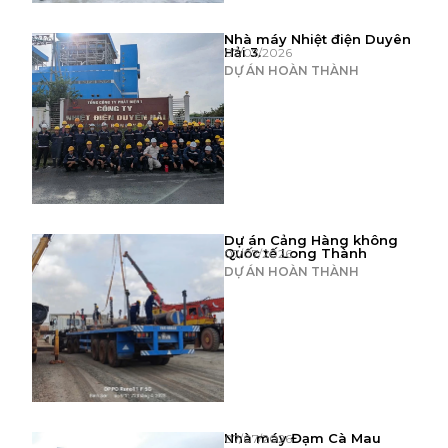
Nhà máy Nhiệt điện Duyên
Hải 3.
07/07/2026
DỰ ÁN HOÀN THÀNH
Dự án Cảng Hàng không
Quốc tế Long Thành
07/07/2026
DỰ ÁN HOÀN THÀNH
Nhà máy Đạm Cà Mau
07/07/2026