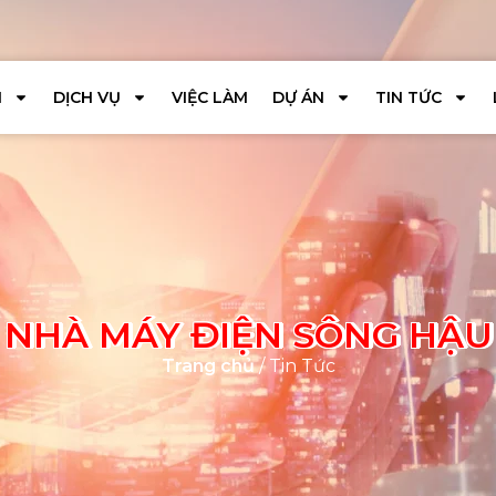
I
DỊCH VỤ
VIỆC LÀM
DỰ ÁN
TIN TỨC
NHÀ MÁY ĐIỆN SÔNG HẬU
Trang chủ
/ Tin Tức