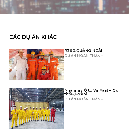
CÁC DỰ ÁN KHÁC
PTSC QUẢNG NGÃI
10/07/2026
DỰ ÁN HOÀN THÀNH
Nhà máy Ô tô VinFast – Gói
thầu Cơ khí
07/07/2026
DỰ ÁN HOÀN THÀNH