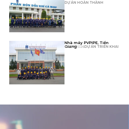
DỰ ÁN HOÀN THÀNH
Nhà máy PVPIPE, Tiền
Giang
06/07/2026
DỰ ÁN TRIỂN KHAI