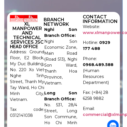
CONTACT
BRANCH
INFORMATION
XL
NETWORK
Website:
MANPOWER
Nghi Son
www.xlmanpower.c
AND
Branch Office:
TECHNICAL
Nghi Son
SERVICES JSC
Hotline:
0929
HEAD OFFICE
Economic Zone,
177 488
Address: Ground
Main Road
Floor, E2 Block,
Phone:
(Road 513), Nghi
My Duc Building,
0968.489.588
Son Ward,
No. 220 Xo Viet
(Human
Thanh Hoa
Nghe Tinh
Resources
Province,
Street, Thanh My
Department)
Vietnam.
Tay Ward, Ho Chi
Fax: (+84) 28
Long Son
Minh City,
6258 9882
Branch Office:
Vietnam.
No. 531, 28/4
Email:
Tax code:
Street, Long
commercial@xlman
0312141038
Son Commune,
Ho Chi Minh