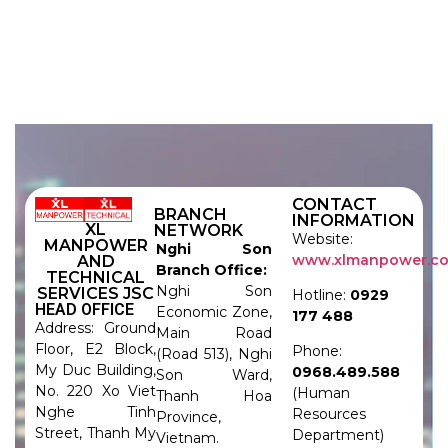
CONTACT
BRANCH
INFORMATION
XL
NETWORK
Website:
MANPOWER
Nghi Son
www.xlmanpower.c
AND
Branch Office:
TECHNICAL
Nghi Son
SERVICES JSC
Hotline:
0929
HEAD OFFICE
Economic Zone,
177 488
Address: Ground
Main Road
Floor, E2 Block,
Phone:
(Road 513), Nghi
My Duc Building,
0968.489.588
Son Ward,
No. 220 Xo Viet
(Human
Thanh Hoa
Nghe Tinh
Resources
Province,
Street, Thanh My
Department)
Vietnam.