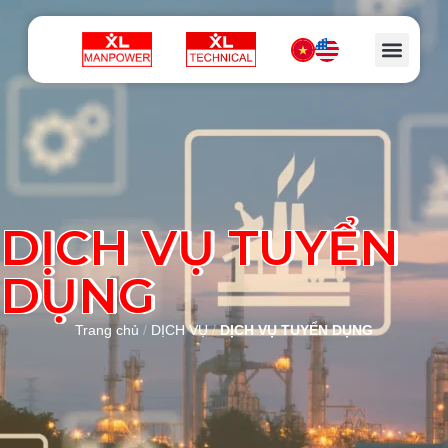
DỊCH VỤ TUYỂN
DỤNG
Trang chủ
/
DỊCH VỤ
/
DỊCH VỤ TUYỂN DỤNG