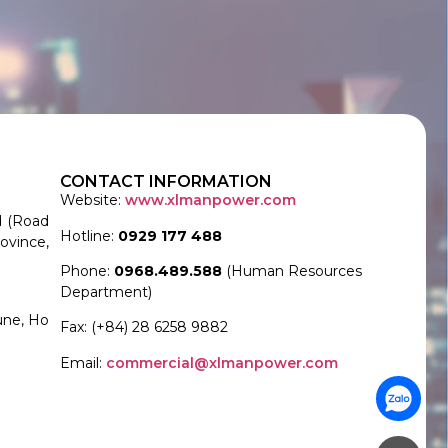
CONTACT INFORMATION
Website:
www.xlmanpower.com
d (Road
Hotline:
0929 177 488
ovince,
Phone:
0968.489.588
(Human Resources
Department)
une, Ho
Fax: (+84) 28 6258 9882
Email:
commercial@xlmanpower.com