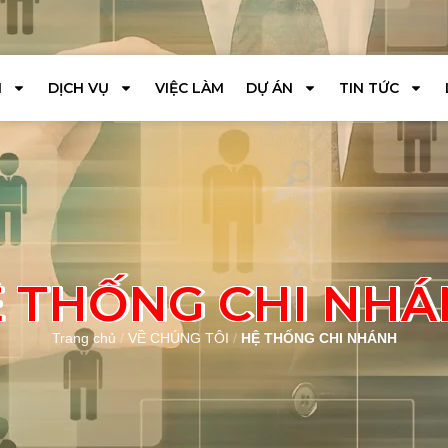
I
DỊCH VỤ
VIỆC LÀM
DỰ ÁN
TIN TỨC
 THỐNG CHI NH
Trang chủ
/
VỀ CHÚNG TÔI
/
HỆ THỐNG CHI NHÁNH