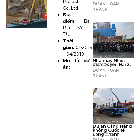
Project
DỰ ÁN HOÀN
Co,.Ltd
THÀNH
Địa
điểm:
Bà
Rịa – Vũng
Tàu
Thời
gian:
01/2019
– 04/2019
Mô tả dự
Nhà máy Nhiệt
điện Duyên Hải 3.
07/07/2026
án:
DỰ ÁN HOÀN
THÀNH
Dự án Cảng Hàng
không Quốc tế
Long Thành
07/07/2026
DỰ ÁN HOÀN