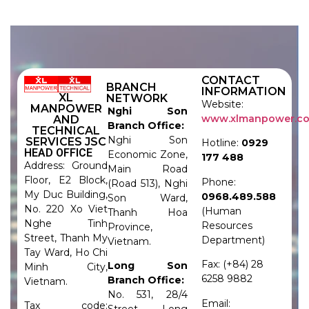
CONTACT
BRANCH
INFORMATION
XL
NETWORK
Website:
MANPOWER
Nghi Son
www.xlmanpower.c
AND
Branch Office:
TECHNICAL
Nghi Son
SERVICES JSC
Hotline:
0929
HEAD OFFICE
Economic Zone,
177 488
Address: Ground
Main Road
Floor, E2 Block,
Phone:
(Road 513), Nghi
My Duc Building,
0968.489.588
Son Ward,
No. 220 Xo Viet
(Human
Thanh Hoa
Nghe Tinh
Resources
Province,
Street, Thanh My
Department)
Vietnam.
Tay Ward, Ho Chi
Fax: (+84) 28
Long Son
Minh City,
6258 9882
Branch Office:
Vietnam.
No. 531, 28/4
Email:
Tax code: