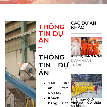
CÁC DỰ ÁN
THÔNG
KHÁC
TIN DỰ
ÁN
THÔNG
PTSC QUẢNG NGÃI
10/07/2026
DỰ ÁN HOÀN
TIN DỰ
THÀNH
ÁN
Tên dự
án:
Yara
Phú Mỹ
Khách
Nhà máy Ô tô
VinFast – Gói thầu
hàng:
Cea
Cơ khí
07/07/2026