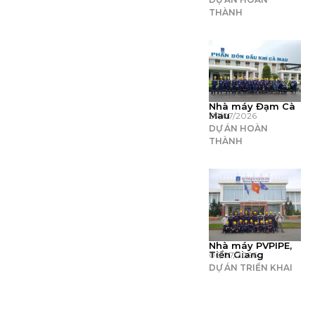
THÀNH
Nhà máy Đạm Cà
Mau
07/07/2026
DỰ ÁN HOÀN
THÀNH
Nhà máy PVPIPE,
Tiền Giang
06/07/2026
DỰ ÁN TRIỂN KHAI