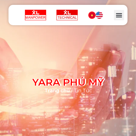
YARA PHÚ MỸ
Trang chủ
/ Tin Tức