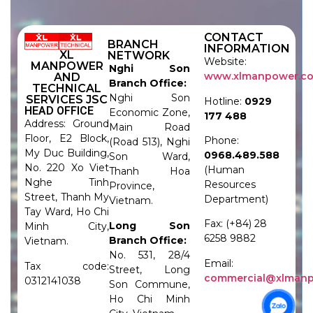
CONTACT
BRANCH
INFORMATION
XL
NETWORK
Website:
MANPOWER
Nghi Son
www.xlmanpower.c
AND
Branch Office:
TECHNICAL
Nghi Son
SERVICES JSC
Hotline:
0929
HEAD OFFICE
Economic Zone,
177 488
Address: Ground
Main Road
Floor, E2 Block,
Phone:
(Road 513), Nghi
My Duc Building,
0968.489.588
Son Ward,
No. 220 Xo Viet
(Human
Thanh Hoa
Nghe Tinh
Resources
Province,
Street, Thanh My
Department)
Vietnam.
Tay Ward, Ho Chi
Fax: (+84) 28
Long Son
Minh City,
6258 9882
Branch Office:
Vietnam.
No. 531, 28/4
Email:
Tax code:
Street, Long
commercial@xlman
0312141038
Son Commune,
Ho Chi Minh