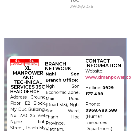
TỨC
29/06/2026
CONTACT
BRANCH
INFORMATION
XL
NETWORK
Website:
MANPOWER
Nghi Son
www.xlmanpower.c
AND
Branch Office:
TECHNICAL
Nghi Son
SERVICES JSC
Hotline:
0929
HEAD OFFICE
Economic Zone,
177 488
Address: Ground
Main Road
Floor, E2 Block,
Phone:
(Road 513), Nghi
My Duc Building,
0968.489.588
Son Ward,
No. 220 Xo Viet
(Human
Thanh Hoa
Nghe Tinh
Resources
Province,
Street, Thanh My
Department)
Vietnam.