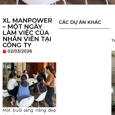
XL MANPOWER
CÁC DỰ ÁN KHÁC
– MỘT NGÀY
LÀM VIỆC CỦA
NHÂN VIÊN TẠI
T
31
CÔNG TY
02/03/2026
Một buổi sáng nắng đẹp