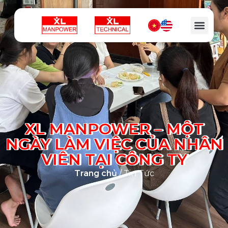
XL MANPOWER – MỘT
NGÀY LÀM VIỆC CỦA NHÂN
VIÊN TẠI CÔNG TY
Trang chủ
/ Tin Tức