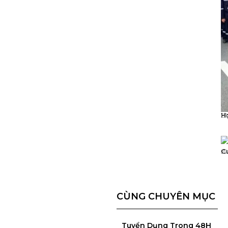
H
01
C
29
CÙNG CHUYÊN MỤC
Tuyển Dụng Trong 48H