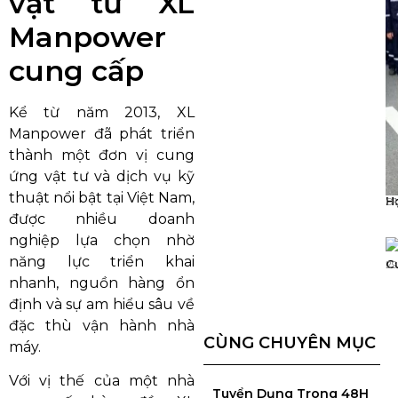
vật tư XL
Manpower
cung cấp
Kể từ năm 2013, XL
Manpower đã phát triển
thành một đơn vị cung
ứng vật tư và dịch vụ kỹ
thuật nổi bật tại Việt Nam,
H
01
được nhiều doanh
nghiệp lựa chọn nhờ
năng lực triển khai
C
29
nhanh, nguồn hàng ổn
định và sự am hiểu sâu về
đặc thù vận hành nhà
CÙNG CHUYÊN MỤC
máy.
Với vị thế của một nhà
Tuyển Dụng Trong 48H