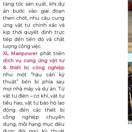
tăng tốc sản xuất, khi dự
án bước vào giai đoạn
then chốt, nhu cầu cung
ứng vật tư chính xác và
kịp thời quyết định trực
tiếp đến tiến độ và chất
lượng công việc.
XL Manpower
phát triển
dịch vụ cung ứng vật tư
& thiết bị công nghiệp
như một “hậu cần kỹ
thuật” bền bỉ phía sau
mọi nhà máy và dự án. Từ
vật tư điện – cơ khí, vật tư
tiêu hao, vật tư bảo hộ lao
động đến các thiết bị
công nghiệp chuyên
C
0
dụng, mỗi hạng mục đều
được đội ngũ kỹ thuật