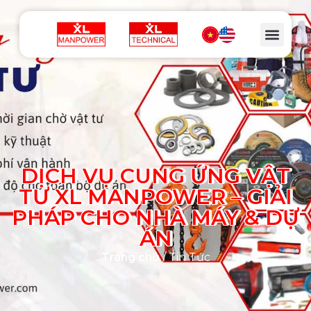
DỊCH VỤ CUNG ỨNG VẬT
TƯ XL MANPOWER – GIẢI
PHÁP CHO NHÀ MÁY & DỰ
ÁN
Trang chủ
/ Tin Tức