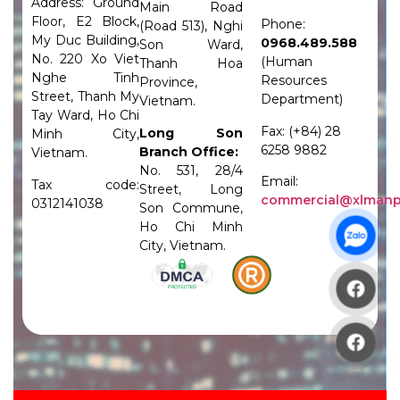
Address: Ground
Main Road
Floor, E2 Block,
Phone:
(Road 513), Nghi
My Duc Building,
0968.489.588
Son Ward,
No. 220 Xo Viet
(Human
Thanh Hoa
Nghe Tinh
Resources
Province,
Street, Thanh My
Department)
Vietnam.
Tay Ward, Ho Chi
Fax: (+84) 28
Long Son
Minh City,
6258 9882
Branch Office:
Vietnam.
No. 531, 28/4
Email:
Tax code:
Street, Long
commercial@xlman
0312141038
Son Commune,
Ho Chi Minh
City, Vietnam.