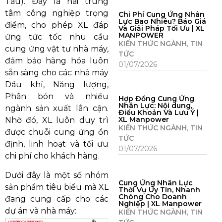
Tàu). Đây là hai trung
tâm công nghiệp trọng
Chi Phí Cung Ứng Nhân
Lực Bao Nhiêu? Báo Giá
điểm, cho phép XL đáp
Và Giải Pháp Tối Ưu | XL
MANPOWER
ứng tức tốc nhu cầu
KIẾN THỨC NGÀNH
,
TIN
cung ứng vật tư nhà máy,
TỨC
đảm bảo hàng hóa luôn
01/07/2026
sẵn sàng cho các nhà máy
Dầu khí, Năng lượng,
Phân bón và nhiều
Hợp Đồng Cung Ứng
Nhân Lực: Nội dung,
ngành sản xuất lân cận.
Điều Khoản Và Lưu Ý |
XL Manpower
Nhờ đó, XL luôn duy trì
KIẾN THỨC NGÀNH
,
TIN
được chuỗi cung ứng ổn
TỨC
định, linh hoạt và tối ưu
01/07/2026
chi phí cho khách hàng.
Dưới đây là một số nhóm
Cung Ứng Nhân Lực
sản phẩm tiêu biểu mà XL
Thời Vụ Uy Tín, Nhanh
Chóng Cho Doanh
đang cung cấp cho các
Nghiệp | XL Manpower
dự án và nhà máy:
KIẾN THỨC NGÀNH
,
TIN