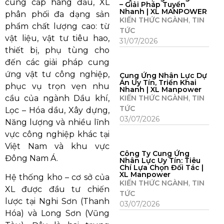
cung cấp hàng đầu, XL
– Giải Pháp Tuyển
Nhanh | XL MANPOWER
phân phối đa dạng sản
KIẾN THỨC NGÀNH
,
TIN
phẩm chất lượng cao: từ
TỨC
vật liệu, vật tư tiêu hao,
31/07/2026
thiết bị, phụ tùng cho
đến các giải pháp cung
ứng vật tư công nghiệp,
Cung Ứng Nhân Lực Dự
Án Uy Tín, Triển Khai
phục vụ trọn vẹn nhu
Nhanh | XL Manpower
cầu của ngành Dầu khí,
KIẾN THỨC NGÀNH
,
TIN
TỨC
Lọc – Hóa dầu, Xây dựng,
03/07/2026
Năng lượng và nhiều lĩnh
vực công nghiệp khác tại
Việt Nam và khu vực
Công Ty Cung Ứng
Đông Nam Á.
Nhân Lực Uy Tín: Tiêu
Chí Lựa Chọn Đối Tác |
XL Manpower
Hệ thống kho – cơ sở của
KIẾN THỨC NGÀNH
,
TIN
XL được đầu tư chiến
TỨC
lược tại Nghi Sơn (Thanh
03/07/2026
Hóa) và Long Sơn (Vũng