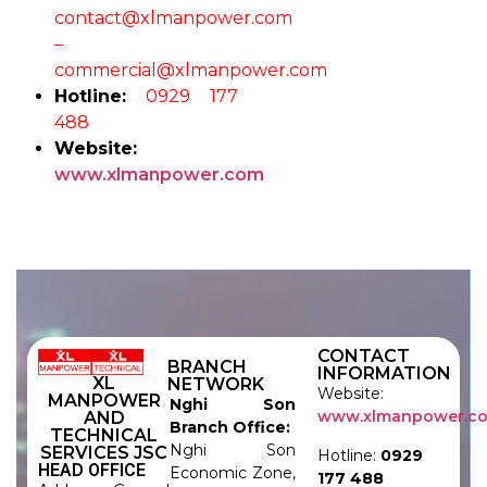
contact@xlmanpower.com
–
commercial@xlmanpower.com
Hotline:
0929 177
488
Website:
www.xlmanpower.com
CONTACT
BRANCH
INFORMATION
XL
NETWORK
Website:
MANPOWER
Nghi Son
www.xlmanpower.c
AND
Branch Office:
TECHNICAL
Nghi Son
SERVICES JSC
Hotline:
0929
HEAD OFFICE
Economic Zone,
177 488