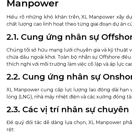
Manpower
Hiểu rõ những khó khăn trên, XL Manpower xây dự
chất lượng cao linh hoạt theo từng giai đoạn dự án 
2.1. Cung ứng nhân sự Offshor
Chúng tôi sở hữu mạng lưới chuyên gia và kỹ thuật vi
chứa dầu ngoài khơi. Toàn bộ nhân sự Offshore đều
thích nghi với môi trường làm việc cô lập và áp lực ca
2.2. Cung ứng nhân sự Onsho
XL Manpower cung cấp lực lượng lao động dài hạn v
lỏng (LNG), nhà máy nhiệt điện và các xưởng đóng tà
2.3. Các vị trí nhân sự chuy
Để quý đối tác dễ dàng lựa chọn, XL Manpower ph
rệt: