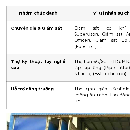
Nhóm chức danh
Vị trí nhân sự chi
Chuyên gia & Giám sát
Giám sát cơ khí (
Supervisor), Giám sát 
Officer), Giám sát E&
(Foreman), ….
Thợ kỹ thuật tay nghề
Thợ hàn 6G/6GR (TIG, MI
cao
lắp ráp ống (Pipe Fitter
Nhạc cụ (E&I Technician)
Hỗ trợ công trường
Thợ giàn giáo (Scaffold
chống ăn mòn, Lao động
trợ