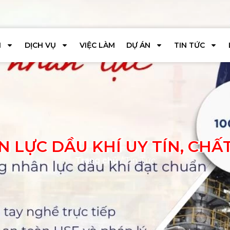
I
DỊCH VỤ
VIỆC LÀM
DỰ ÁN
TIN TỨC
 LỰC DẦU KHÍ UY TÍN, CH
Trang chủ
/ Tin Tức