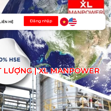
LIÊN HỆ
ẤT LƯỢNG | XL MANPOWER