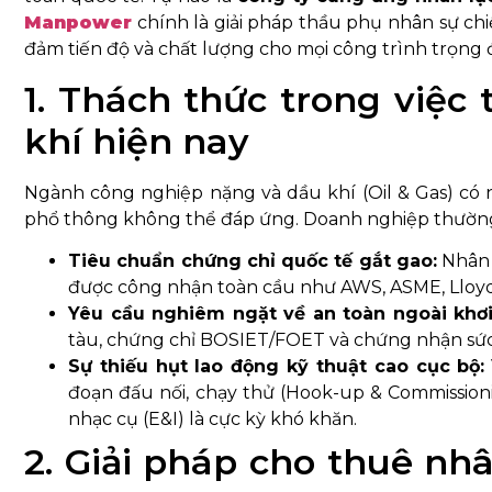
Manpower
chính là giải pháp thầu phụ nhân sự chi
đảm tiến độ và chất lượng cho mọi công trình trọng 
1. Thách thức trong việ
khí hiện nay
Ngành công nghiệp nặng và dầu khí (Oil & Gas) có 
phổ thông không thể đáp ứng. Doanh nghiệp thường đ
Tiêu chuẩn chứng chỉ quốc tế gắt gao:
Nhân 
được công nhận toàn cầu như AWS, ASME, Lloyd’
Yêu cầu nghiêm ngặt về an toàn ngoài khơi 
tàu, chứng chỉ BOSIET/FOET và chứng nhận sức 
Sự thiếu hụt lao động kỹ thuật cao cục bộ:
đoạn đấu nối, chạy thử (Hook-up & Commissioni
nhạc cụ (E&I) là cực kỳ khó khăn.
2. Giải pháp cho thuê nhâ