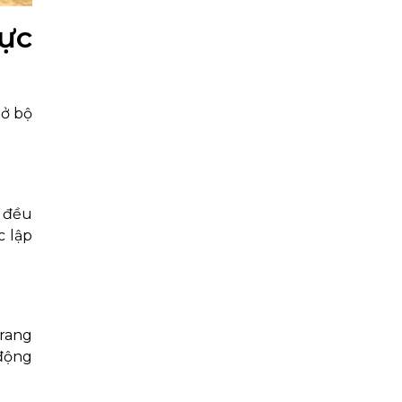
lực
 ở bộ
, đều
c lập
trang
 động