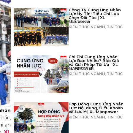
Công Ty Cung Ứng Nhân
Lực Uy Tín: Tiêu Chí Lựa
Chọn Đối Tác | XL
Manpower
03/07/2026
KIẾN THỨC NGÀNH
,
TIN TỨC
Chi Phí Cung Ứng Nhân
Lực Bao Nhiêu? Báo Giá
Và Giải Pháp Tối Ưu | XL
MANPOWER
01/07/2026
KIẾN THỨC NGÀNH
,
TIN TỨC
Hợp Đồng Cung Ứng Nhân
Lực: Nội dung, Điều Khoản
nhân
Và Lưu Ý | XL Manpower
01/07/2026
KIẾN THỨC NGÀNH
,
TIN TỨC
thác,
hỉ an
n,
XL