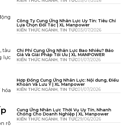
KIẾN THỨC NGÀNH
,
TIN TỨC
03/07/2026
động
Công Ty Cung Ứng Nhân Lực Uy Tín: Tiêu Chí
Lựa Chọn Đối Tác | XL Manpower
KIẾN THỨC NGÀNH
,
TIN TỨC
03/07/2026
, tàu
Chi Phí Cung Ứng Nhân Lực Bao Nhiêu? Báo
Giá Và Giải Pháp Tối Ưu | XL MANPOWER
g lực
KIẾN THỨC NGÀNH
,
TIN TỨC
01/07/2026
Hợp Đồng Cung Ứng Nhân Lực: Nội dung, Điều
Khoản Và Lưu Ý | XL Manpower
KIẾN THỨC NGÀNH
,
TIN TỨC
01/07/2026
í hóa
ấp
Cung Ứng Nhân Lực Thời Vụ Uy Tín, Nhanh
Chóng Cho Doanh Nghiệp | XL Manpower
KIẾN THỨC NGÀNH
,
TIN TỨC
29/06/2026
ôn rõ