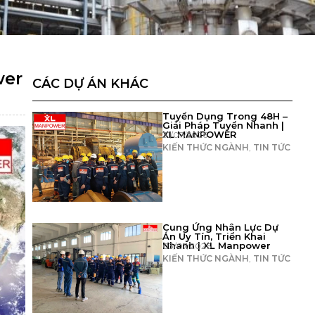
wer
CÁC DỰ ÁN KHÁC
Tuyển Dụng Trong 48H –
Giải Pháp Tuyển Nhanh |
XL MANPOWER
31/07/2026
KIẾN THỨC NGÀNH
,
TIN TỨC
Cung Ứng Nhân Lực Dự
Án Uy Tín, Triển Khai
Nhanh | XL Manpower
03/07/2026
KIẾN THỨC NGÀNH
,
TIN TỨC