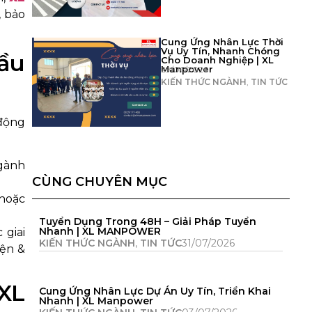
, bảo
Cung Ứng Nhân Lực Thời
Vụ Uy Tín, Nhanh Chóng
dầu
Cho Doanh Nghiệp | XL
Manpower
29/06/2026
KIẾN THỨC NGÀNH
,
TIN TỨC
 động
ngành
CÙNG CHUYÊN MỤC
 hoặc
Tuyển Dụng Trong 48H – Giải Pháp Tuyển
Nhanh | XL MANPOWER
 giai
KIẾN THỨC NGÀNH
,
TIN TỨC
31/07/2026
iện &
 XL
Cung Ứng Nhân Lực Dự Án Uy Tín, Triển Khai
Nhanh | XL Manpower