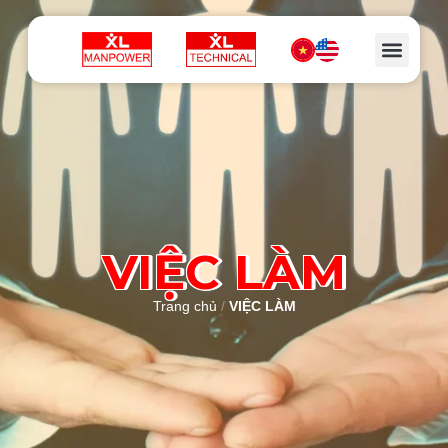
VIỆC LÀM
Trang chủ
/
VIỆC LÀM