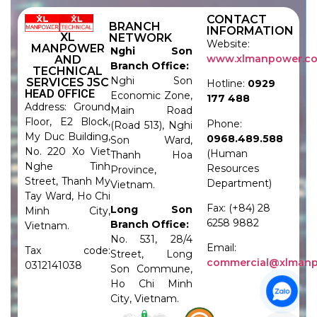
CONTACT
BRANCH
INFORMATION
XL
NETWORK
Website:
MANPOWER
Nghi Son
www.xlmanpower.c
AND
Branch Office:
TECHNICAL
Nghi Son
SERVICES JSC
Hotline:
0929
HEAD OFFICE
Economic Zone,
177 488
Address: Ground
Main Road
Floor, E2 Block,
Phone:
(Road 513), Nghi
My Duc Building,
0968.489.588
Son Ward,
No. 220 Xo Viet
(Human
Thanh Hoa
Nghe Tinh
Resources
Province,
Street, Thanh My
Department)
Vietnam.
Tay Ward, Ho Chi
Fax: (+84) 28
Long Son
Minh City,
6258 9882
Branch Office:
Vietnam.
No. 531, 28/4
Email:
Tax code:
Street, Long
commercial@xlman
0312141038
Son Commune,
Ho Chi Minh
City, Vietnam.