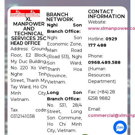
CONTACT
BRANCH
INFORMATION
XL
NETWORK
Website:
MANPOWER
Nghi Son
www.xlmanpower.c
AND
Branch Office:
TECHNICAL
Nghi Son
SERVICES JSC
Hotline:
0929
HEAD OFFICE
Economic Zone,
177 488
Address: Ground
Main Road
Floor, E2 Block,
Phone:
(Road 513), Nghi
My Duc Building,
0968.489.588
Son Ward,
No. 220 Xo Viet
(Human
Thanh Hoa
Nghe Tinh
Resources
Province,
Street, Thanh My
Department)
Vietnam.
Tay Ward, Ho Chi
Fax: (+84) 28
Long Son
Minh City,
6258 9882
Branch Office:
Vietnam.
No. 531, 28/4
Email:
Tax code:
Street, Long
commercial@xlman
0312141038
Son Commune,
Ho Chi Minh
City, Vietnam.