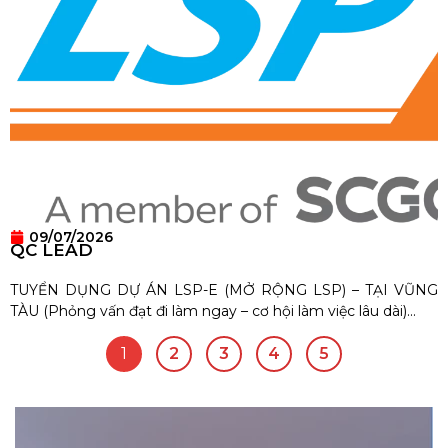
09/07/2026
QC LEAD
TUYỂN DỤNG DỰ ÁN LSP-E (MỞ RỘNG LSP) – TẠI VŨNG
TÀU (Phỏng vấn đạt đi làm ngay – cơ hội làm việc lâu dài)...
1
2
3
4
5